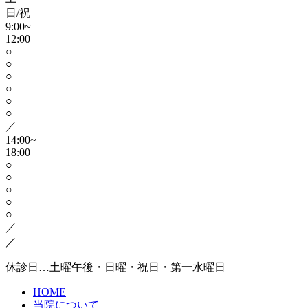
日/祝
9:00~
12:00
○
○
○
○
○
○
／
14:00~
18:00
○
○
○
○
○
／
／
休診日…土曜午後・日曜・祝日・第一水曜日
HOME
当院について