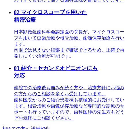
02
マイクロスコープを用いた
精密治療
日本顕微鏡歯科学会認定医の院長が、マイクロスコー
プを用いて虫歯治療や根管治療、歯髄保存治療を行い
ます。
肉眼では見えない細部まで確認できるため、正確で再
発しにくい治療が可能です。
03
紹介・セカンドオピニオンにも
対応
他院での治療後も痛みが続く方や、治療方針にお悩み
の方からのご相談を多くお受けしています。
歯科医院からのご紹介患者様も積極的にお受けしてい
ます。根管治療や歯髄保存治療など専門的な診療のサ
ポートも行っていますので、歯科医師の先生方もどう
ぞお気軽にご相談ください。
初めての方へ
設備紹介