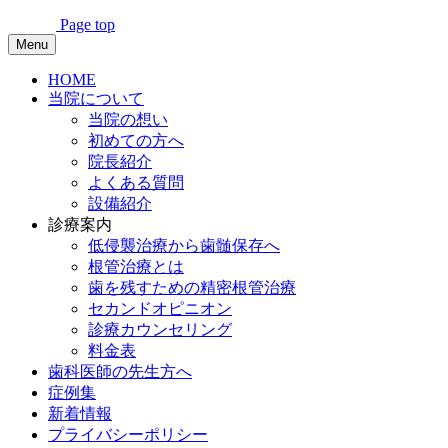
Page top
Menu
HOME
当院について
当院の想い
初めての方へ
院長紹介
よくある質問
設備紹介
診療案内
低侵襲治療から歯髄保存へ
根管治療とは
歯を残すための精密根管治療
セカンドオピニオン
診療カウンセリング
料金表
歯科医師の先生方へ
症例集
新着情報
プライバシーポリシー