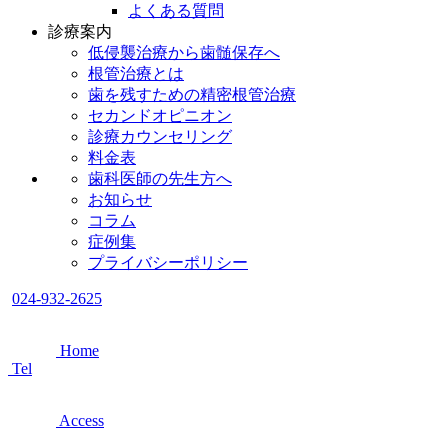
よくある質問
診療案内
低侵襲治療から歯髄保存へ
根管治療とは
歯を残すための精密根管治療
セカンドオピニオン
診療カウンセリング
料金表
歯科医師の先生方へ
お知らせ
コラム
症例集
プライバシーポリシー
024-932-2625
Home
Tel
Access