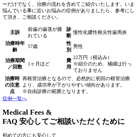
ーだけでなく、治療の流れを含めてご紹介いたします。いま
悩んでいる事に近いお悩みの症例がありましたら、参考にし
て頂き、ご相談ください。
前歯の歯茎が腫
診
主訴
慢性化膿性根尖性歯周炎
れている
断
治療時年
性
57歳
男性
齢
別
22万円（税込み）
治療期間
費
1ヶ月ほど
※紹介のため、補綴は行っ
／回数
用
ておりません
治療時
再根管治療となるので、必然的に初回の根管治療
の注意
より、成功率が下がりやすい傾向があります。
点
※自由診療の範囲となります。
症例一覧へ
Medical Fees &
FAQ
安心してご相談いただくために
初めての方にも安心して